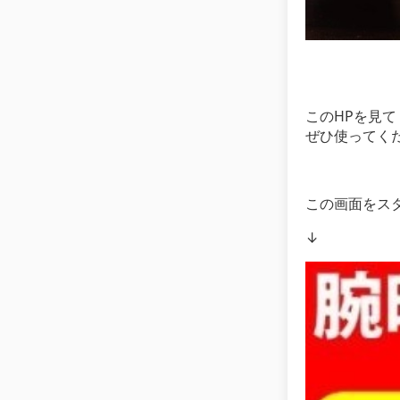
このHPを見
ぜひ使ってくださ
この画面をス
↓